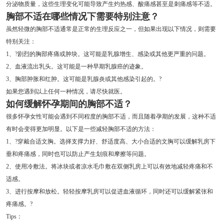
分泌物质量，这些生理变化可能导致产生灼热感、酸痛感甚至是刺痛感等不适。
胸部不适在
哪些情况下需要特别注意？
虽然轻微的胸部不适通常是正常的生理反应之一，但如果出现以下情况，则需要
特别关注：
1、?剧烈的胸部疼痛或肿块。这可能是乳腺增生、感染或其他更严重的问题。
2、血液流出乳头。这可能是一种早期乳腺癌的迹象。
3、胸部肿胀和红肿。这可能是乳腺炎或其他感染引起的。?
如果您遇到以上任何一种情况，请尽快就医。
如何缓解怀孕期间的胸部不适？
很多怀孕女性可能会遇到不同程度的胸部不适，而且随着孕期的发展，这种不适
有时会变得更加明显。以下是一些减轻胸部不适的方法：
1、?穿戴合适文胸。选择支撑力好、舒适度高、大小合适的文胸可以缓解乳房下
垂和疼痛感，同时也可以防止产生划痕和摩擦等问题。
2、使用冷敷法。将冰块或者凉水毛巾敷在双侧乳房上可以有效地减轻疼痛和不
适感。
3、进行按摩和放松。轻轻按摩乳房可以促进血液循环，同时还可以缓解紧张和
疼痛感。?
Tips：