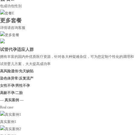
包成功包性别
更多套餐
详情请咨询客服
试管代孕适应人群
拥有丰富的国内外优质医疗资源，针对各大种疑难杂症，可为您定制个性化的调理和
试管婴儿方案，大大提高成功率
高风险遗传/先天缺陷
染色体异常/反复流产
女性不孕/男性不孕
高龄不孕/二胎
— 真实案例 —
Real case
真实案例1