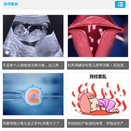
助孕案例
不是每个人都能做无痛分娩，这几类不能做无痛分娩的人群有你一个吗？
别再用碘伏给婴儿脐带消毒！高浓度碘伏会刺激宝宝皮肤
孕囊周围少量出血正常吗,孕囊大小了解胚胎发育情况
孕妈妈的产检福利来喽，孕期这些产检项目统统免费