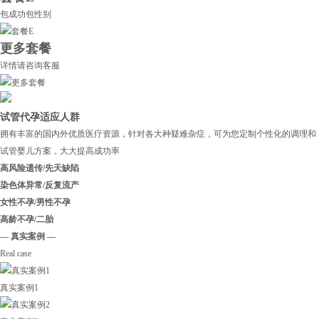
包成功包性别
更多套餐
详情请咨询客服
试管代孕适应人群
拥有丰富的国内外优质医疗资源，针对各大种疑难杂症，可为您定制个性化的调理和
试管婴儿方案，大大提高成功率
高风险遗传/先天缺陷
染色体异常/反复流产
女性不孕/男性不孕
高龄不孕/二胎
— 真实案例 —
Real case
真实案例1