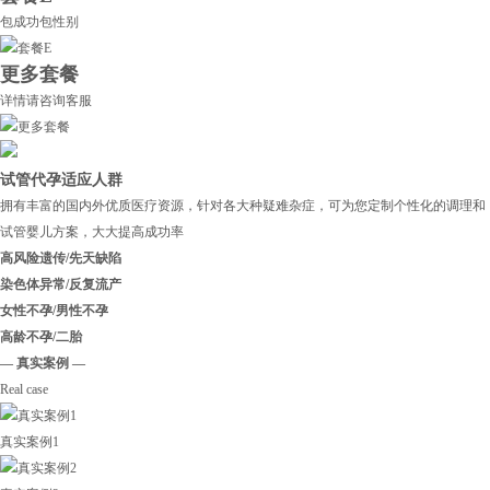
包成功包性别
更多套餐
详情请咨询客服
试管代孕适应人群
拥有丰富的国内外优质医疗资源，针对各大种疑难杂症，可为您定制个性化的调理和
试管婴儿方案，大大提高成功率
高风险遗传/先天缺陷
染色体异常/反复流产
女性不孕/男性不孕
高龄不孕/二胎
— 真实案例 —
Real case
真实案例1