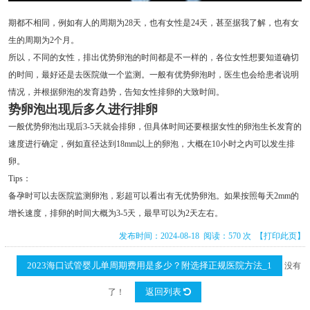
期都不相同，例如有人的周期为28天，也有女性是24天，甚至据我了解，也有女
生的周期为2个月。
所以，不同的女性，排出优势卵泡的时间都是不一样的，各位女性想要知道确切
的时间，最好还是去医院做一个监测。一般有优势卵泡时，医生也会给患者说明
情况，并根据卵泡的发育趋势，告知女性排卵的大致时间。
势卵泡出现后多久进行排卵
一般优势卵泡出现后3-5天就会排卵，但具体时间还要根据女性的卵泡生长发育的
速度进行确定，例如直径达到18mm以上的卵泡，大概在10小时之内可以发生排
卵。
Tips：
备孕时可以去医院监测卵泡，彩超可以看出有无优势卵泡。如果按照每天2mm的
增长速度，排卵的时间大概为3-5天，最早可以为2天左右。
发布时间：2024-08-18 阅读：570 次
【打印此页】
2023海口试管婴儿单周期费用是多少？附选择正规医院方法_1
没有
返回列表
了！