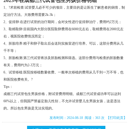
2023年在成都三代试管包生男孩价格明细
1、?术前检查:试管婴儿必不可少的项目，主要目的是让医生了解患者的病情，制
定治疗方法。大致费用需要2k-3k；
2、促排卵:在进行试管的治疗期间，会对女性进行促排卵治疗，费用约2万元；
3、取精取卵:目前国内大部分医院取卵费用在6000元左右，取精费用在2000元左
右，视医院收费情况而定；
4、胚胎培养:精子和卵子取出后会送到实验室进行培养。可以，这部分费用从几
千不等；
5、胚胎检测:第三代试管将涉及胚胎检测和筛选。这部分费用与检查的胚胎数量
有关，费用约为2-3万元；
6、试管移植:医院按移植数量收费。一般单次移植的费用从几千到一万不等，也
和医院收费有关。?
Tips：
成都三代试管包生男孩价格，附试管费用明细。成都三代试管成功率可以达到
60%以上，但我国严禁鉴定胎儿性别，不允许试管婴儿生男孩女孩，这是违法
的。所以包生男孩是无法实现的。
发布时间：2024-08-18 阅读：363 次
【打印此页】