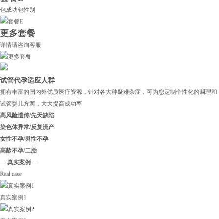
包成功包性别
更多套餐
详情请咨询客服
试管代孕适应人群
拥有丰富的国内外优质医疗资源，针对各大种疑难杂症，可为您定制个性化的调理和
试管婴儿方案，大大提高成功率
高风险遗传/先天缺陷
染色体异常/反复流产
女性不孕/男性不孕
高龄不孕/二胎
— 真实案例 —
Real case
真实案例1