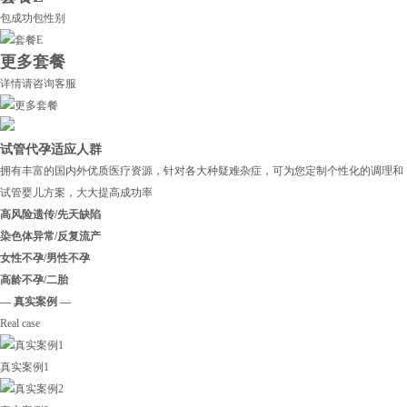
包成功包性别
更多套餐
详情请咨询客服
试管代孕适应人群
拥有丰富的国内外优质医疗资源，针对各大种疑难杂症，可为您定制个性化的调理和
试管婴儿方案，大大提高成功率
高风险遗传/先天缺陷
染色体异常/反复流产
女性不孕/男性不孕
高龄不孕/二胎
— 真实案例 —
Real case
真实案例1