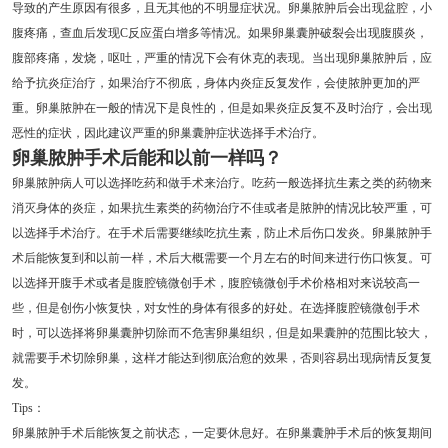
导致的产生原因有很多，且无其他的不明显症状况。卵巢脓肿后会出现盆腔，小
腹疼痛，查血后发现C反应蛋白增多等情况。如果卵巢囊肿破裂会出现腹膜炎，
腹部疼痛，发烧，呕吐，严重的情况下会有休克的表现。当出现卵巢脓肿后，应
给予抗炎症治疗，如果治疗不彻底，身体内炎症反复发作，会使脓肿更加的严
重。卵巢脓肿在一般的情况下是良性的，但是如果炎症反复不及时治疗，会出现
恶性的症状，因此建议严重的卵巢囊肿症状选择手术治疗。
卵巢脓肿手术后能和以前一样吗？
卵巢脓肿病人可以选择吃药和做手术来治疗。吃药一般选择抗生素之类的药物来
消灭身体的炎症，如果抗生素类的药物治疗不佳或者是脓肿的情况比较严重，可
以选择手术治疗。在手术后需要继续吃抗生素，防止术后伤口发炎。卵巢脓肿手
术后能恢复到和以前一样，术后大概需要一个月左右的时间来进行伤口恢复。可
以选择开腹手术或者是腹腔镜微创手术，腹腔镜微创手术价格相对来说较高一
些，但是创伤小恢复快，对女性的身体有很多的好处。在选择腹腔镜微创手术
时，可以选择将卵巢囊肿切除而不危害卵巢组织，但是如果囊肿的范围比较大，
就需要手术切除卵巢，这样才能达到彻底治愈的效果，否则容易出现病情反复复
发。
Tips：
卵巢脓肿手术后能恢复之前状态，一定要休息好。在卵巢囊肿手术后的恢复期间