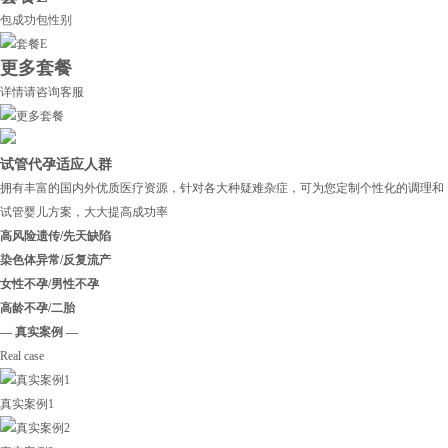
包成功包性别
更多套餐
详情请咨询客服
试管代孕适应人群
拥有丰富的国内外优质医疗资源，针对各大种疑难杂症，可为您定制个性化的调理和
试管婴儿方案，大大提高成功率
高风险遗传/先天缺陷
染色体异常/反复流产
女性不孕/男性不孕
高龄不孕/二胎
— 真实案例 —
Real case
真实案例1