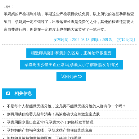
Tips：
孕妈妈的产检福利来喽，孕期这些产检项目统统免费。以上所说的这些孕期检查
项目，孕妈妈一定不错过了，出来这些检查是免费的之外，其他的检查还需要大
家自费进行的，但是在一定程度上也帮助大家节省了一笔开支。
发布时间：2024-08-18 阅读：509 次
【打印此页】
细数卵巢脓肿和囊肿的区别，正确治疗很重要
孕囊周围少量出血正常吗,孕囊大小了解胚胎发育情况
返回列表
相关信息
不是每个人都能做无痛分娩，这几类不能做无痛分娩的人群有你一个吗？
别再用碘伏给婴儿脐带消毒！高浓度碘伏会刺激宝宝皮肤
孕囊周围少量出血正常吗,孕囊大小了解胚胎发育情况
孕妈妈的产检福利来喽，孕期这些产检项目统统免费
细数卵巢脓肿和囊肿的区别，正确治疗很重要