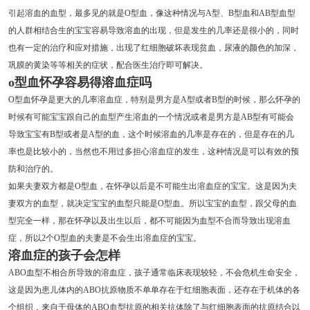
引起溶血的血型，最多见的就是O型血，像这种情况与A型、B型血和AB型血型
的人群相结合生的宝宝容易导致溶血的出现，但是发生的几率还是很小的，同时
也有一定的治疗和应对措施，出现了红细胞破坏表现贫血，尿液的颜色的加深，
巩膜的黄染等等相关的症状，配合医生治疗即可解决。
o型血怀孕容易得溶血症吗
O型血怀孕是更大的几率溶血症，特别是男方是A型或者B型的时候，那么怀孕的
时候有可能宝宝跟自己的血型产生溶血的一个情况或者是男方是AB型有可能会
导致宝宝有B型或者是A型的血，这个时候溶血的几率是存在的，但是存在的几
率也是比较小的，当然也不用过多担心溶血症的发生，这种情况是可以有效的预
防和治疗的。
如果夫妻双方都是O型血，在怀孕以后是不可能生出溶血症的宝宝。这是因为夫
妻双方的血型，就决定宝宝的血型只能是O型血。所以宝宝的血型，跟父母的血
型完全一样，那在怀孕以及出生以后，都不可能因为血型不合而导致出现溶血
症，所以2个O型血的夫妻是不会生出溶血症的宝宝。
溶血症的孩子会怎样
ABO血型不相合所导致的溶血症，孩子通常临床表现较轻，不会危机生命安全，
这是因为患儿体内的ABO抗原物质不单单存在于红细胞表面，还存在于机体的各
个组织，来自于母体的ABO血型抗原的相关抗体除了与红细胞表面的抗原结合以