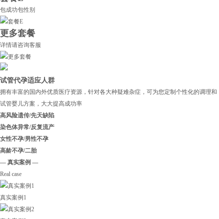
包成功包性别
更多套餐
详情请咨询客服
试管代孕适应人群
拥有丰富的国内外优质医疗资源，针对各大种疑难杂症，可为您定制个性化的调理和
试管婴儿方案，大大提高成功率
高风险遗传/先天缺陷
染色体异常/反复流产
女性不孕/男性不孕
高龄不孕/二胎
— 真实案例 —
Real case
真实案例1