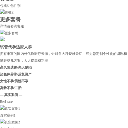
包成功包性别
更多套餐
详情请咨询客服
试管代孕适应人群
拥有丰富的国内外优质医疗资源，针对各大种疑难杂症，可为您定制个性化的调理和
试管婴儿方案，大大提高成功率
高风险遗传/先天缺陷
染色体异常/反复流产
女性不孕/男性不孕
高龄不孕/二胎
— 真实案例 —
Real case
真实案例1