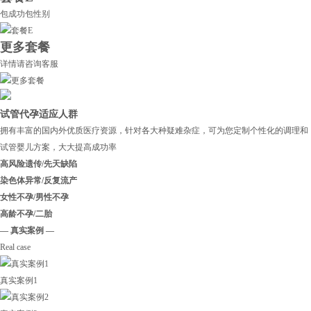
包成功包性别
更多套餐
详情请咨询客服
试管代孕适应人群
拥有丰富的国内外优质医疗资源，针对各大种疑难杂症，可为您定制个性化的调理和
试管婴儿方案，大大提高成功率
高风险遗传/先天缺陷
染色体异常/反复流产
女性不孕/男性不孕
高龄不孕/二胎
— 真实案例 —
Real case
真实案例1