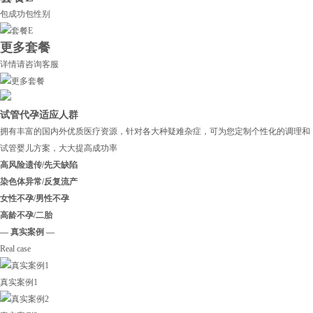
包成功包性别
更多套餐
详情请咨询客服
试管代孕适应人群
拥有丰富的国内外优质医疗资源，针对各大种疑难杂症，可为您定制个性化的调理和
试管婴儿方案，大大提高成功率
高风险遗传/先天缺陷
染色体异常/反复流产
女性不孕/男性不孕
高龄不孕/二胎
— 真实案例 —
Real case
真实案例1