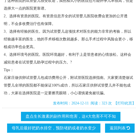
了这种医院的试管婴儿很受欢迎，虽然模式小的医院也可能怀孕几率很高，但是
选择大一点的医院更靠谱。
2、选择有资质的医院。有资质信息齐全的试管婴儿医院收费会更加的公开透
明，不会多收费治疗也有保障。
3、选择有经验的医生。因为试管婴儿这项技术对医生的能力非常的考验，所以
经验越丰富的医生，他的手术移植次数就越多。那么手术过程中风险会更小，移
植成功率也会更高。
4、选择环境号的医院。医院环境越好，有利于上是管患者的心情放松。这样会
减轻患者在试管婴儿助孕过程中的压力。?
Tips：
石家庄做供卵试管婴儿包成功费用公开，附试管医院选择指南。大家要清楚做试
管婴儿全球的医院都不能保证100%成功，所以石家庄供卵试管婴儿并不能包成
功，大家在选择医院是一定要擦亮眼睛，小心谨慎避免被坑骗。
发布时间：2024-12-11 阅读：323 次
【打印此页】
盘点生长激素的副作用和危害，这4大危害不可不知
母乳后最好把奶水排空，预防堵奶或者奶水变少
返回列表