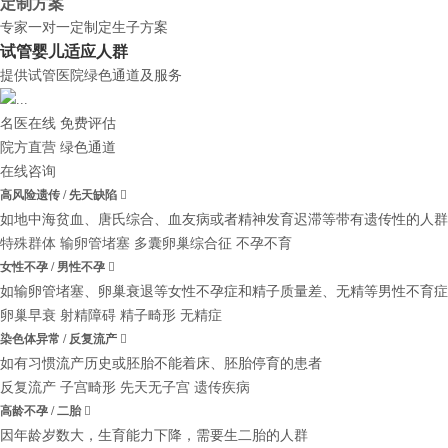
定制方案
专家一对一定制定生子方案
试管婴儿适应人群
提供试管医院绿色通道及服务
名医在线 免费评估
院方直营
绿色通道
在线咨询
高风险遗传 / 先天缺陷

如地中海贫血、唐氏综合、血友病或者精神发育迟滞等带有遗传性的人群
特殊群体
输卵管堵塞
多囊卵巢综合征
不孕不育
女性不孕 / 男性不孕

如输卵管堵塞、卵巢衰退等女性不孕症和精子质量差、无精等男性不育症
卵巢早衰
射精障碍
精子畸形
无精症
染色体异常 / 反复流产

如有习惯流产历史或胚胎不能着床、胚胎停育的患者
反复流产
子宫畸形
先天无子宫
遗传疾病
高龄不孕 / 二胎

因年龄岁数大，生育能力下降，需要生二胎的人群