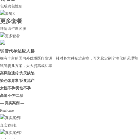
包成功包性别
更多套餐
详情请咨询客服
试管代孕适应人群
拥有丰富的国内外优质医疗资源，针对各大种疑难杂症，可为您定制个性化的调理和
试管婴儿方案，大大提高成功率
高风险遗传/先天缺陷
染色体异常/反复流产
女性不孕/男性不孕
高龄不孕/二胎
— 真实案例 —
Real case
真实案例1