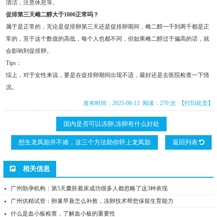
清洁，注意休息等。
促排第三天雌二醇大于1000正常吗？
属于是正常的，无论是促排卵第三天还是促排卵期间，雌二醇一千到两千都是正
常的，至于这个数值的高低，每个人也都不同，但如果雌二醇过于偏高的话，就
会影响到促排卵。
Tips：
综上，对于女性来说，要是在促排卵期间出现不适，最好还是去医院检查一下情
况。
发布时间：2025-08-13 阅读：270 次
【打印此页】
国内是否可以冻卵,冻卵有什么好处
想生龙凤胎并不难，这三个方法助你怀上龙凤胎
返回列表
相关信息
广州助孕机构：第5天囊胚着床成功很多人都忽略了这3种表现
广州供精试管：卵巢早衰怎么补救，冻卵技术帮您保留生育能力
什么是血小板检查，了解血小板的重要性