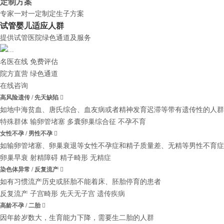
定制方案
专家一对一定制定生子方案
试管婴儿适应人群
提供试管医院绿色通道及服务
名医在线 免费评估
院方直营
绿色通道
在线咨询
高风险遗传 / 先天缺陷

如地中海贫血、唐氏综合、血友病或者精神发育迟滞等带有遗传性的人群
特殊群体
输卵管堵塞
多囊卵巢综合征
不孕不育
女性不孕 / 男性不孕

如输卵管堵塞、卵巢衰退等女性不孕症和精子质量差、无精等男性不育症
卵巢早衰
射精障碍
精子畸形
无精症
染色体异常 / 反复流产

如有习惯流产历史或胚胎不能着床、胚胎停育的患者
反复流产
子宫畸形
先天无子宫
遗传疾病
高龄不孕 / 二胎

因年龄岁数大，生育能力下降，需要生二胎的人群