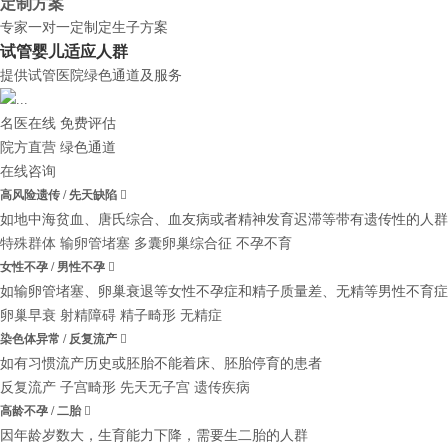
定制方案
专家一对一定制定生子方案
试管婴儿适应人群
提供试管医院绿色通道及服务
名医在线 免费评估
院方直营
绿色通道
在线咨询
高风险遗传 / 先天缺陷

如地中海贫血、唐氏综合、血友病或者精神发育迟滞等带有遗传性的人群
特殊群体
输卵管堵塞
多囊卵巢综合征
不孕不育
女性不孕 / 男性不孕

如输卵管堵塞、卵巢衰退等女性不孕症和精子质量差、无精等男性不育症
卵巢早衰
射精障碍
精子畸形
无精症
染色体异常 / 反复流产

如有习惯流产历史或胚胎不能着床、胚胎停育的患者
反复流产
子宫畸形
先天无子宫
遗传疾病
高龄不孕 / 二胎

因年龄岁数大，生育能力下降，需要生二胎的人群